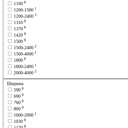
8
1190
1
1200-1500
3
1200-2400
8
1310
8
1370
8
1420
8
1500
2
1500-2400
1
1500-4000
8
1800
1
1800-2400
5
2000-4000
Ширина
8
590
8
690
8
760
8
800
1
1000-2000
8
1030
8
1170