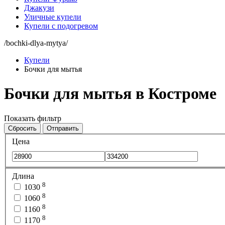
Джакузи
Уличные купели
Купели с подогревом
/bochki-dlya-mytya/
Купели
Бочки для мытья
Бочки для мытья в Костроме
Показать фильтр
Сбросить
Отправить
Цена
Длина
8
1030
8
1060
8
1160
8
1170