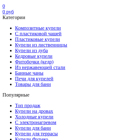
0
0
руб
Категории
Композитные купели
С пластиковой чашей
Пластиковые купели
Купели из лиственницы
Купели из дуба
Кедровые купели
Фитобочки (кедр)
Из нержавеющей стали
Банные чаны
Печи для купелей
Товары для бани
Популярные
Топ продаж
Купели на дровах
Холодные купели
С электронагревом
Купели для бани
Купели для террасы
Купели Фурако