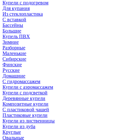
Купели с подогревом
Для купания
Из стеклопластика
С вставкой
Бассейны
Большие
Купель ПВХ
Зимние
Разборные
Маленькие
Сибирские
Финские
Русские
Домашние
С гидромассажем
Купели с аэромассажем
Купели с подсветкой
Деревянные купели
Композитные купели
С пластиковой чашей
Пластиковые купели
Купели из лиственницы
Купели из дуба
Круглые
Овальные