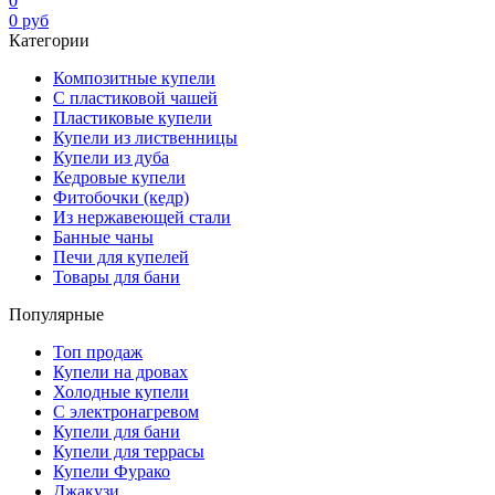
0
0
руб
Категории
Композитные купели
С пластиковой чашей
Пластиковые купели
Купели из лиственницы
Купели из дуба
Кедровые купели
Фитобочки (кедр)
Из нержавеющей стали
Банные чаны
Печи для купелей
Товары для бани
Популярные
Топ продаж
Купели на дровах
Холодные купели
С электронагревом
Купели для бани
Купели для террасы
Купели Фурако
Джакузи