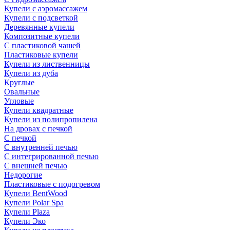
Купели с аэромассажем
Купели с подсветкой
Деревянные купели
Композитные купели
С пластиковой чашей
Пластиковые купели
Купели из лиственницы
Купели из дуба
Круглые
Овальные
Угловые
Купели квадратные
Купели из полипропилена
На дровах с печкой
С печкой
С внутренней печью
С интегрированной печью
С внешней печью
Недорогие
Пластиковые с подогревом
Купели BentWood
Купели Polar Spa
Купели Plaza
Купели Эко