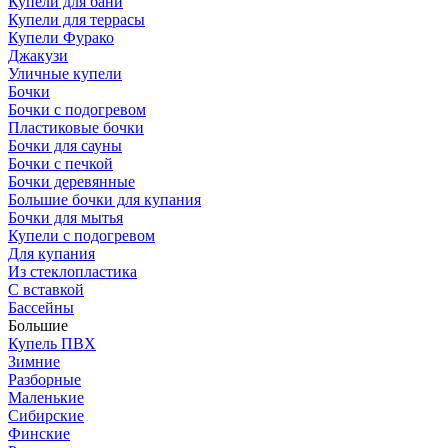
Купели для бани
Купели для террасы
Купели Фурако
Джакузи
Уличные купели
Бочки
Бочки с подогревом
Пластиковые бочки
Бочки для сауны
Бочки с печкой
Бочки деревянные
Большие бочки для купания
Бочки для мытья
Купели с подогревом
Для купания
Из стеклопластика
С вставкой
Бассейны
Большие
Купель ПВХ
Зимние
Разборные
Маленькие
Сибирские
Финские