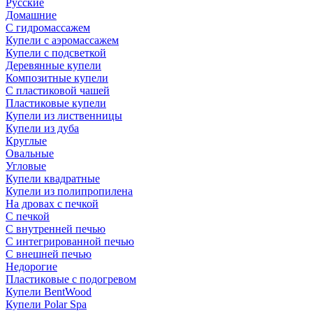
Русские
Домашние
С гидромассажем
Купели с аэромассажем
Купели с подсветкой
Деревянные купели
Композитные купели
С пластиковой чашей
Пластиковые купели
Купели из лиственницы
Купели из дуба
Круглые
Овальные
Угловые
Купели квадратные
Купели из полипропилена
На дровах с печкой
С печкой
С внутренней печью
С интегрированной печью
С внешней печью
Недорогие
Пластиковые с подогревом
Купели BentWood
Купели Polar Spa