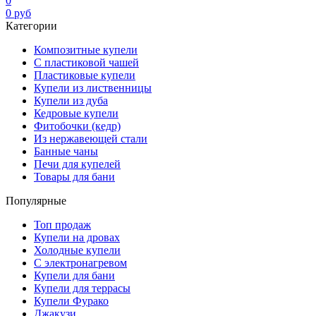
0
0
руб
Категории
Композитные купели
С пластиковой чашей
Пластиковые купели
Купели из лиственницы
Купели из дуба
Кедровые купели
Фитобочки (кедр)
Из нержавеющей стали
Банные чаны
Печи для купелей
Товары для бани
Популярные
Топ продаж
Купели на дровах
Холодные купели
С электронагревом
Купели для бани
Купели для террасы
Купели Фурако
Джакузи