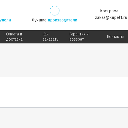
Кострома
zakaz@kupel1.ru
упели
Лучшие
производители
Оплата и
Как
Гарантия и
Контакты
доставка
заказать
возврат