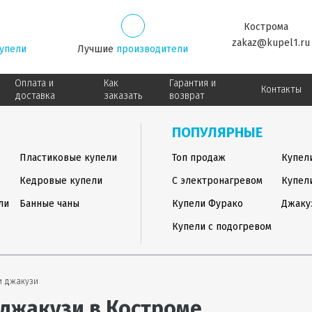
Кострома
zakaz@kupel1.ru
упели
Лучшие
производители
Оплата и
Как
Гарантия и
Контакты
доставка
заказать
возврат
ПОПУЛЯРНЫЕ
Пластиковые купели
Топ продаж
Купел
Кедровые купели
С электронагревом
Купел
ли
Банные чаны
Купели Фурако
Джаку
Купели с подогревом
и джакузи
джакузи в Костроме