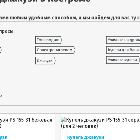
ами любым удобным способом, и мы найдем для вас ту с
просы:
Топ продаж
Уличные на дров
С электронагревом
Купели для бани
Уличные купели
Джакузи
6
узи
Купель джакузи