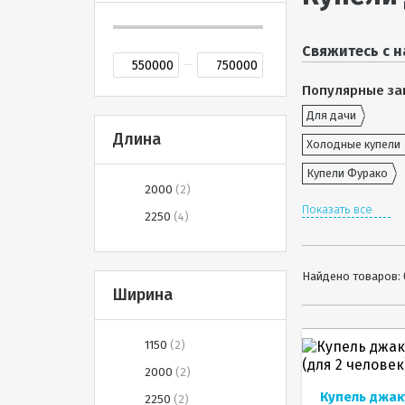
Свяжитесь с н
Популярные за
Для дачи
Длина
Холодные купели
Купели Фурако
2000
2
Показать все
2250
4
Найдено товаров:
Ширина
1150
2
2000
2
Купель джак
2250
2