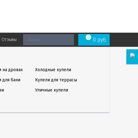
0
0
руб
Отзывы
и на дровах
Холодные купели
и для бани
Купели для террасы
зи
Уличные купели