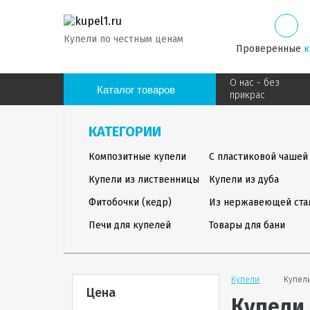
Купели по честным ценам
Проверенные
к
О нас - без
Каталог товаров
прикрас
КАТЕГОРИИ
Композитные купели
С пластиковой чашей
Купели из лиственницы
Купели из дуба
Фитобочки (кедр)
Из нержавеющей ста
Печи для купелей
Товары для бани
Купели
Купел
Цена
Купели 