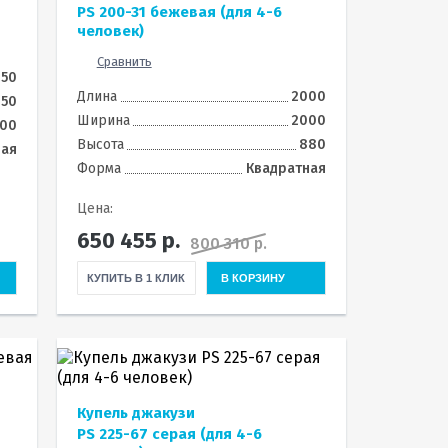
)
PS 200-31 бежевая (для 4-6
человек)
Сравнить
250
Длина
2000
150
Ширина
2000
00
Высота
880
ная
Форма
Квадратная
Цена:
650 455
р.
800 310 р.
КУПИТЬ В 1 КЛИК
В КОРЗИНУ
Купель джакузи
PS 225-67 серая (для 4-6