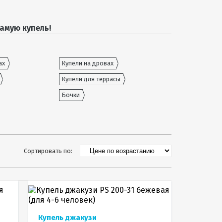
амую купель!
ах
Купели на дровах
Купели для террасы
Бочки
Сортировать по:
Купель джакузи