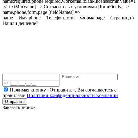
name:required,phone:required,workemail:blank,licenses:minValue=1
[vTextMinValue] => Согласитесь с условиями [formFields] =>
name,phone,form,page [fieldNames] =>
name==Имя,phone==Телефон,form==Форма,page==Страница )
Нашли дешевле?
Нажимая кнопку «Отправить», Вы соглашаетесь c
правилами
Политики конфиденциальности Компании
Отправить
Заказать звонок