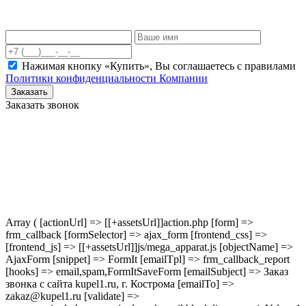
Нажимая кнопку «Купить», Вы соглашаетесь c правилами
Политики конфиденциальности Компании
Заказать
Заказать звонок
Array ( [actionUrl] => [[+assetsUrl]]action.php [form] =>
frm_callback [formSelector] => ajax_form [frontend_css] =>
[frontend_js] => [[+assetsUrl]]js/mega_apparat.js [objectName] =>
AjaxForm [snippet] => FormIt [emailTpl] => frm_callback_report
[hooks] => email,spam,FormItSaveForm [emailSubject] => Заказ
звонка с сайта kupel1.ru, г. Кострома [emailTo] =>
zakaz@kupel1.ru [validate] =>