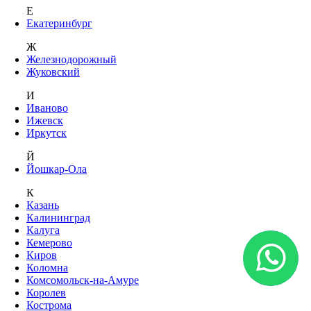
Е
Екатеринбург
Ж
Железнодорожный
Жуковский
И
Иваново
Ижевск
Иркутск
Й
Йошкар-Ола
К
Казань
Калининград
Калуга
Кемерово
Киров
Коломна
Комсомольск-на-Амуре
Королев
Кострома