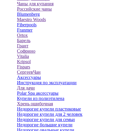
Чаны для купания
Российские чаны
Blumenberg
Maestro Woods
Fiberpools
Franmer
Ortox
Барель
Грант
Софрино
Vitalia
Kripsol
Fispars
СергеевЧан
Аксессуары
Инструкция по эксплуатации
Для дачи
Polar Spa аксессуары
Купели из полиэтилена
Хрень ошибочная
Недорогие купели пластиковые
Недорогие купели для 2 человек
Недорогие купели для семьи
Недорогие большие купели
Недорогие овальные купели