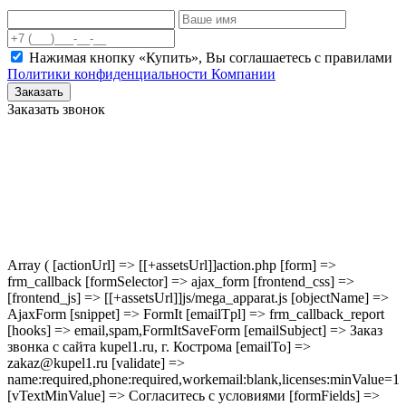
Нажимая кнопку «Купить», Вы соглашаетесь c правилами
Политики конфиденциальности Компании
Заказать
Заказать звонок
Array ( [actionUrl] => [[+assetsUrl]]action.php [form] =>
frm_callback [formSelector] => ajax_form [frontend_css] =>
[frontend_js] => [[+assetsUrl]]js/mega_apparat.js [objectName] =>
AjaxForm [snippet] => FormIt [emailTpl] => frm_callback_report
[hooks] => email,spam,FormItSaveForm [emailSubject] => Заказ
звонка с сайта kupel1.ru, г. Кострома [emailTo] =>
zakaz@kupel1.ru [validate] =>
name:required,phone:required,workemail:blank,licenses:minValue=1
[vTextMinValue] => Согласитесь с условиями [formFields] =>