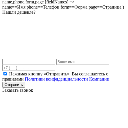
name,phone,form,page [fieldNames] =>
name==Имя,phone==Телефон,form==Форма,page==Страница )
Нашли дешевле?
Нажимая кнопку «Отправить», Вы соглашаетесь c
правилами
Политики конфиденциальности Компании
Отправить
Заказать звонок