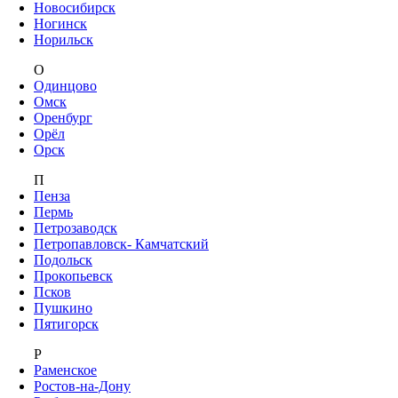
Новосибирск
Ногинск
Норильск
О
Одинцово
Омск
Оренбург
Орёл
Орск
П
Пенза
Пермь
Петрозаводск
Петропавловск- Камчатский
Подольск
Прокопьевск
Псков
Пушкино
Пятигорск
Р
Раменское
Ростов-на-Дону