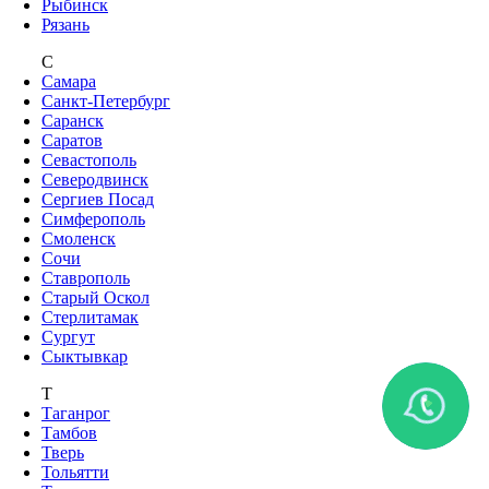
Рыбинск
Рязань
С
Самара
Санкт-Петербург
Саранск
Саратов
Севастополь
Северодвинск
Сергиев Посад
Симферополь
Смоленск
Сочи
Ставрополь
Старый Оскол
Стерлитамак
Сургут
Сыктывкар
Т
Таганрог
Тамбов
Тверь
Тольятти