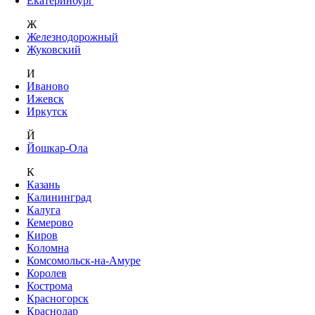
Екатеринбург
Ж
Железнодорожный
Жуковский
И
Иваново
Ижевск
Иркутск
Й
Йошкар-Ола
К
Казань
Калининград
Калуга
Кемерово
Киров
Коломна
Комсомольск-на-Амуре
Королев
Кострома
Красногорск
Краснодар