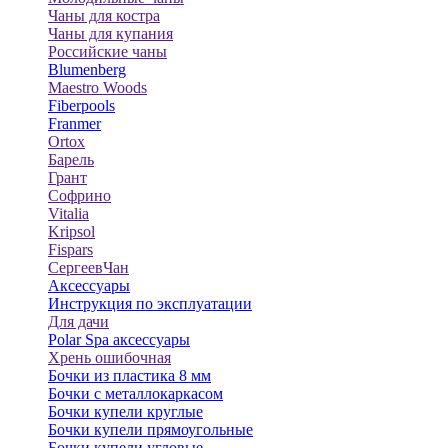
Чаны для костра
Чаны для купания
Российские чаны
Blumenberg
Maestro Woods
Fiberpools
Franmer
Ortox
Барель
Грант
Софрино
Vitalia
Kripsol
Fispars
СергеевЧан
Аксессуары
Инструкция по эксплуатации
Для дачи
Polar Spa аксессуары
Хрень ошибочная
Бочки из пластика 8 мм
Бочки с металлокаркасом
Бочки купели круглые
Бочки купели прямоугольные
Бочки купели угловые