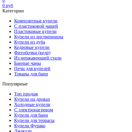
0
0
руб
Категории
Композитные купели
С пластиковой чашей
Пластиковые купели
Купели из лиственницы
Купели из дуба
Кедровые купели
Фитобочки (кедр)
Из нержавеющей стали
Банные чаны
Печи для купелей
Товары для бани
Популярные
Топ продаж
Купели на дровах
Холодные купели
С электронагревом
Купели для бани
Купели для террасы
Купели Фурако
Джакузи