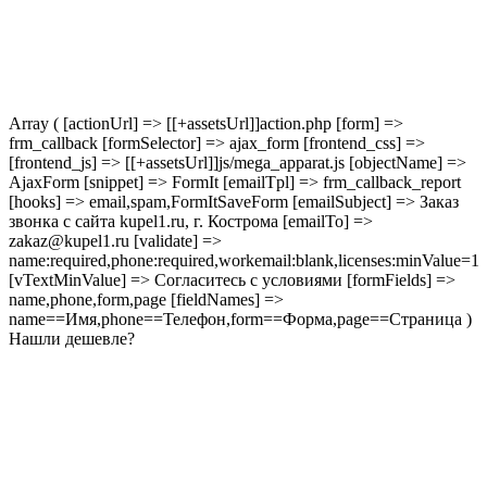
Array ( [actionUrl] => [[+assetsUrl]]action.php [form] =>
frm_callback [formSelector] => ajax_form [frontend_css] =>
[frontend_js] => [[+assetsUrl]]js/mega_apparat.js [objectName] =>
AjaxForm [snippet] => FormIt [emailTpl] => frm_callback_report
[hooks] => email,spam,FormItSaveForm [emailSubject] => Заказ
звонка с сайта kupel1.ru, г. Кострома [emailTo] =>
zakaz@kupel1.ru [validate] =>
name:required,phone:required,workemail:blank,licenses:minValue=1
[vTextMinValue] => Согласитесь с условиями [formFields] =>
name,phone,form,page [fieldNames] =>
name==Имя,phone==Телефон,form==Форма,page==Страница )
Нашли дешевле?