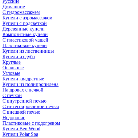
Русские
Домашние
С гидромассажем
Купели с аэромассажем
Купели с подсветкой
Деревянные купели
Композитные купели
С пластиковой чашей
Пластиковые купели
Купели из лиственницы
Купели из дуба
Круглые
Овальные
Угловые
Купели квадратные
Купели из полипропилена
На дровах с печкой
С печкой
С внутренней печью
С интегрированной печью
С внешней печью
Недорогие
Пластиковые с подогревом
Купели BentWood
Купели Polar Spa