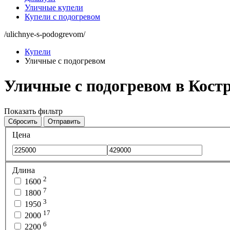
Уличные купели
Купели с подогревом
/ulichnye-s-podogrevom/
Купели
Уличные с подогревом
Уличные с подогревом в Кост
Показать фильтр
Сбросить
Отправить
Цена
Длина
2
1600
7
1800
3
1950
17
2000
6
2200