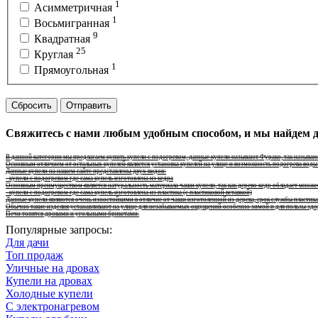
1
Асимметричная
1
Восьмигранная
9
Квадратная
25
Круглая
1
Прямоугольная
Сбросить
Отправить
Свяжитесь с нами любым удобным способом, и мы найдем дл
В данной категории мы предлагаем купить купели с подогревом, данные купели называют Фурако, так называю
Основным отличием от остальных купелей является установка купелей на улице и возможность подогрева вод
Данные купели на нашем сайте представлены двух видов:
- купели с подогревом где сама купель изготовлена из кедра
Основным преимуществом является натуральность материала чаши купели, так как дерево кедр обладает множес
- купели с подогревом где сама купель изготовлена из пластика (с пластиковой вставкой)
Данные купели являются очень изностойкими в отличие от чаши изготоленной из дерева, срок службы пластик
Обычно такие изделия устанавливают на улице для незабываемых ощущений особенно зимой и для пользы здо
Печи топятся дровами и угольными брикетами.
Популярные запросы:
Для дачи
Топ продаж
Уличные на дровах
Купели на дровах
Холодные купели
С электронагревом