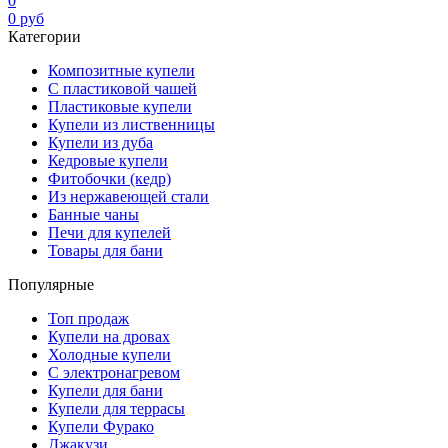
0
0
руб
Категории
Композитные купели
С пластиковой чашей
Пластиковые купели
Купели из лиственницы
Купели из дуба
Кедровые купели
Фитобочки (кедр)
Из нержавеющей стали
Банные чаны
Печи для купелей
Товары для бани
Популярные
Топ продаж
Купели на дровах
Холодные купели
С электронагревом
Купели для бани
Купели для террасы
Купели Фурако
Джакузи