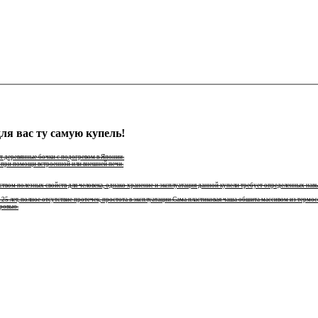
я вас ту самую купель!
т деревянные бочки с подогревом в Японии.
ы при помощи встроенной или внешней печи.
твом полезных свойств для человека, однако хранение и эксплуатация данной купели требует определенных нав
а 25 лет, полное отсутствие протечек, простота в эксплуатации.Сама пластиковая чаша обшита массивом из те
ровью.