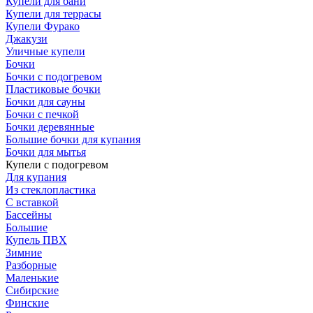
Купели для бани
Купели для террасы
Купели Фурако
Джакузи
Уличные купели
Бочки
Бочки с подогревом
Пластиковые бочки
Бочки для сауны
Бочки с печкой
Бочки деревянные
Большие бочки для купания
Бочки для мытья
Купели с подогревом
Для купания
Из стеклопластика
С вставкой
Бассейны
Большие
Купель ПВХ
Зимние
Разборные
Маленькие
Сибирские
Финские