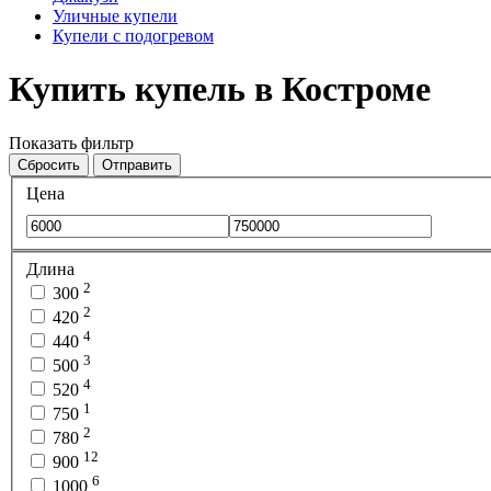
Уличные купели
Купели с подогревом
Купить купель в Костроме
Показать фильтр
Сбросить
Отправить
Цена
Длина
2
300
2
420
4
440
3
500
4
520
1
750
2
780
12
900
6
1000