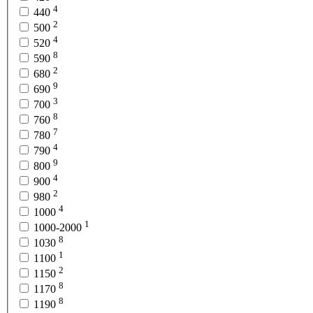
4
440
2
500
4
520
8
590
2
680
9
690
3
700
8
760
7
780
4
790
9
800
4
900
2
980
4
1000
1
1000-2000
8
1030
1
1100
2
1150
8
1170
8
1190