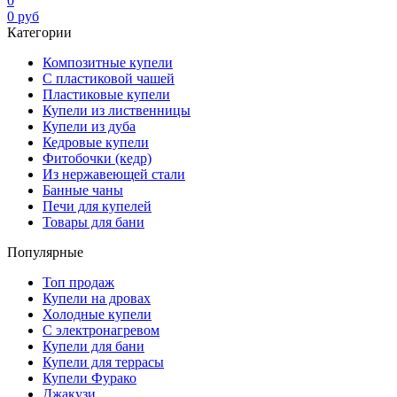
0
0
руб
Категории
Композитные купели
С пластиковой чашей
Пластиковые купели
Купели из лиственницы
Купели из дуба
Кедровые купели
Фитобочки (кедр)
Из нержавеющей стали
Банные чаны
Печи для купелей
Товары для бани
Популярные
Топ продаж
Купели на дровах
Холодные купели
С электронагревом
Купели для бани
Купели для террасы
Купели Фурако
Джакузи