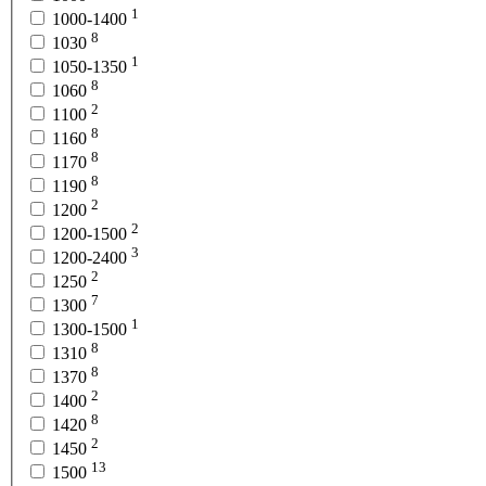
1
1000-1400
8
1030
1
1050-1350
8
1060
2
1100
8
1160
8
1170
8
1190
2
1200
2
1200-1500
3
1200-2400
2
1250
7
1300
1
1300-1500
8
1310
8
1370
2
1400
8
1420
2
1450
13
1500