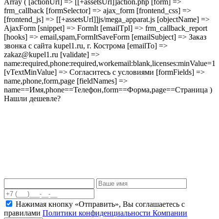
Array ( [actionUrl] => [[+assetsUrl]]action.php [form] =>
frm_callback [formSelector] => ajax_form [frontend_css] =>
[frontend_js] => [[+assetsUrl]]js/mega_apparat.js [objectName] =>
AjaxForm [snippet] => FormIt [emailTpl] => frm_callback_report
[hooks] => email,spam,FormItSaveForm [emailSubject] => Заказ
звонка с сайта kupel1.ru, г. Кострома [emailTo] =>
zakaz@kupel1.ru [validate] =>
name:required,phone:required,workemail:blank,licenses:minValue=1
[vTextMinValue] => Согласитесь с условиями [formFields] =>
name,phone,form,page [fieldNames] =>
name==Имя,phone==Телефон,form==Форма,page==Страница )
Нашли дешевле?
Нажимая кнопку «Отправить», Вы соглашаетесь c
правилами
Политики конфиденциальности Компании