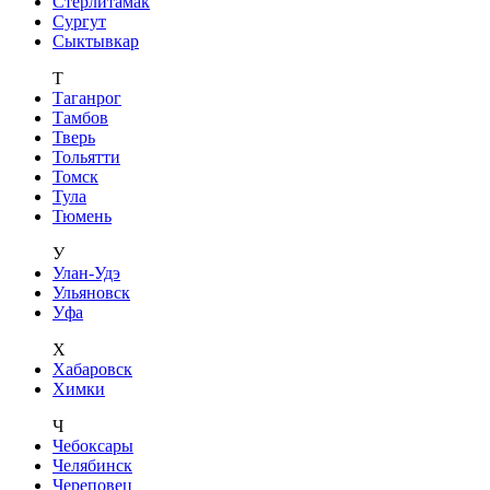
Стерлитамак
Сургут
Сыктывкар
Т
Таганрог
Тамбов
Тверь
Тольятти
Томск
Тула
Тюмень
У
Улан-Удэ
Ульяновск
Уфа
Х
Хабаровск
Химки
Ч
Чебоксары
Челябинск
Череповец