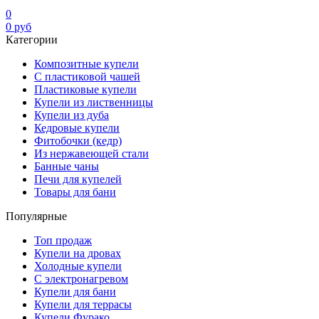
0
0
руб
Категории
Композитные купели
С пластиковой чашей
Пластиковые купели
Купели из лиственницы
Купели из дуба
Кедровые купели
Фитобочки (кедр)
Из нержавеющей стали
Банные чаны
Печи для купелей
Товары для бани
Популярные
Топ продаж
Купели на дровах
Холодные купели
С электронагревом
Купели для бани
Купели для террасы
Купели Фурако