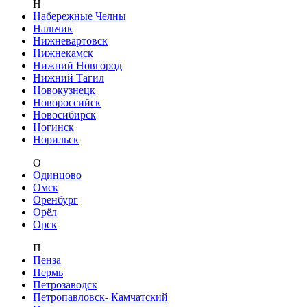
Н
Набережные Челны
Нальчик
Нижневартовск
Нижнекамск
Нижний Новгород
Нижний Тагил
Новокузнецк
Новороссийск
Новосибирск
Ногинск
Норильск
О
Одинцово
Омск
Оренбург
Орёл
Орск
П
Пенза
Пермь
Петрозаводск
Петропавловск- Камчатский