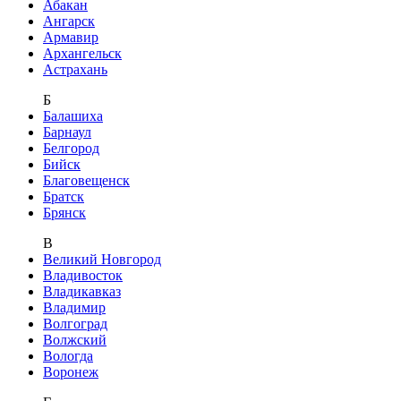
Абакан
Ангарск
Армавир
Архангельск
Астрахань
Б
Балашиха
Барнаул
Белгород
Бийск
Благовещенск
Братск
Брянск
В
Великий Новгород
Владивосток
Владикавказ
Владимир
Волгоград
Волжский
Вологда
Воронеж