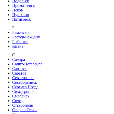
Подольск
Прокопьевск
Псков
Пушкино
Пятигорск
Р
Раменское
Ростов-на-Дону
Рыбинск
Рязань
С
Самара
Санкт-Петербург
Саранск
Саратов
Севастополь
Северодвинск
Сергиев Посад
Симферополь
Смоленск
Сочи
Ставрополь
Старый Оскол