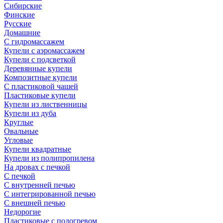
Сибирские
Финские
Русские
Домашние
С гидромассажем
Купели с аэромассажем
Купели с подсветкой
Деревянные купели
Композитные купели
С пластиковой чашей
Пластиковые купели
Купели из лиственницы
Купели из дуба
Круглые
Овальные
Угловые
Купели квадратные
Купели из полипропилена
На дровах с печкой
С печкой
С внутренней печью
С интегрированной печью
С внешней печью
Недорогие
Пластиковые с подогревом