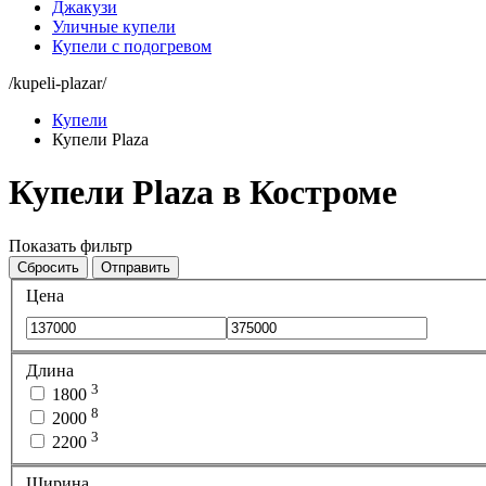
Джакузи
Уличные купели
Купели с подогревом
/kupeli-plazar/
Купели
Купели Plaza
Купели Plaza в Костроме
Показать фильтр
Сбросить
Отправить
Цена
Длина
3
1800
8
2000
3
2200
Ширина