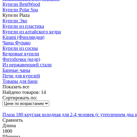
Купели BentWood
Купели Polar Spa
Купели Plaza
Купели Эко
Купели из пластика
Купели из алтайского кедра
Kirami (Финляндия)
Чаны Фурако
Купели из сосны
Кедровые купели
Фитобочки (кедр)
Из нержавеющей стали
Банные чаны
Печи для купелей
Товары для бани
Показать все
Найдено товаров:
14
Сортировать по:
Плаза 180 круглая холодная для 2-4 человек (с утеплением дна
Сравнить
Длина
1800
Ширина