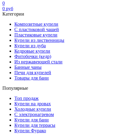
0
0
руб
Категории
Композитные купели
С пластиковой чашей
Пластиковые купели
Купели из лиственницы
Купели из дуба
Кедровые купели
Фитобочки (кедр)
Из нержавеющей стали
Банные чаны
Печи для купелей
Товары для бани
Популярные
Топ продаж
Купели на дровах
Холодные купели
С электронагревом
Купели для бани
Купели для террасы
Купели Фурако