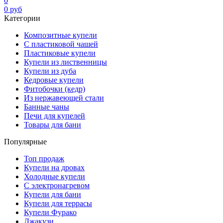
0
0
руб
Категории
Композитные купели
С пластиковой чашей
Пластиковые купели
Купели из лиственницы
Купели из дуба
Кедровые купели
Фитобочки (кедр)
Из нержавеющей стали
Банные чаны
Печи для купелей
Товары для бани
Популярные
Топ продаж
Купели на дровах
Холодные купели
С электронагревом
Купели для бани
Купели для террасы
Купели Фурако
Джакузи