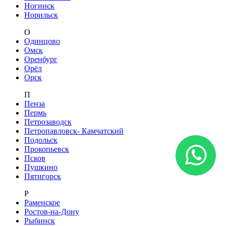
Ногинск
Норильск
О
Одинцово
Омск
Оренбург
Орёл
Орск
П
Пенза
Пермь
Петрозаводск
Петропавловск- Камчатский
Подольск
Прокопьевск
Псков
Пушкино
Пятигорск
Р
Раменское
Ростов-на-Дону
Рыбинск