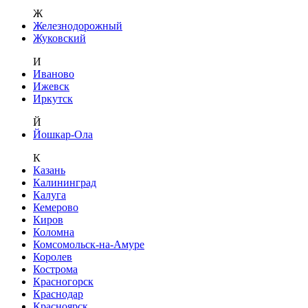
Ж
Железнодорожный
Жуковский
И
Иваново
Ижевск
Иркутск
Й
Йошкар-Ола
К
Казань
Калининград
Калуга
Кемерово
Киров
Коломна
Комсомольск-на-Амуре
Королев
Кострома
Красногорск
Краснодар
Красноярск