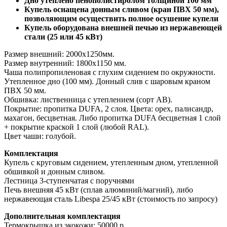
Дно утеплено пенополистиролом толщиной 100 мм
Купель оснащена донным сливом (кран ПВХ 50 мм),
позволяющим осуществить полное осушение купели
Купель оборудована внешней печью из нержавеющей
стали (25 или 45 кВт)
Размер внешний: 2000х1250мм.
Размер внутренний: 1800х1150 мм.
Чаша полипропиленовая с глухим сидением по окружности.
Утепленное дно (100 мм). Донный слив с шаровым краном
ПВХ 50 мм.
Обшивка: лиственница с утеплением (сорт АВ).
Покрытие: пропитка DUFA, 2 слоя. Цвета: орех, палисандр,
махагон, бесцветная. Либо пропитка DUFA бесцветная 1 слой
+ покрытие краской 1 слой (любой RAL).
Цвет чаши: голубой.
Комплектация
Купель с круговым сидением, утепленным дном, утепленной
обшивкой и донным сливом.
Лестница 3-ступенчатая с поручнями
Печь внешняя 45 кВт (сплав алюминий/магний), либо
нержавеющая сталь Libespa 25/45 кВт (стоимость по запросу)
Дополнительная комплектация
Термокрышка из экокожи: 50000 р.