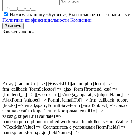
Нажимая кнопку «Купить», Вы соглашаетесь c правилами
Политики конфиденциальности Компании
Заказать
Заказать звонок
Array ( [actionUrl] => [[+assetsUrl]]action.php [form] =>
frm_callback [formSelector] => ajax_form [frontend_css] =>
[frontend_js] => [[+assetsUrl]]js/mega_apparat.js [objectName] =>
AjaxForm [snippet] => FormIt [emailTpl] => frm_callback_report
[hooks] => email,spam,FormItSaveForm [emailSubject] => Заказ
звонка с сайта kupel1.ru, г. Кострома [emailTo] =>
zakaz@kupel1.ru [validate] =>
name:required,phone:required,workemail:blank,licenses:minValue=1
[vTextMinValue] => Согласитесь с условиями [formFields] =>
name,phone,form,page [fieldNames] =>