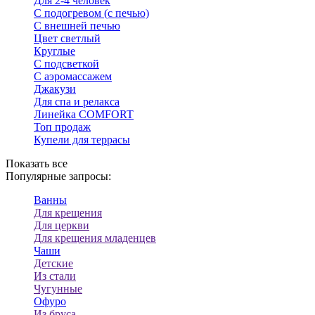
Для 2-4 человек
С подогревом (с печью)
С внешней печью
Цвет светлый
Круглые
С подсветкой
С аэромассажем
Джакузи
Для спа и релакса
Линейка COMFORT
Топ продаж
Купели для террасы
Показать все
Популярные запросы:
Ванны
Для крещения
Для церкви
Для крещения младенцев
Чаши
Детские
Из стали
Чугунные
Офуро
Из бруса