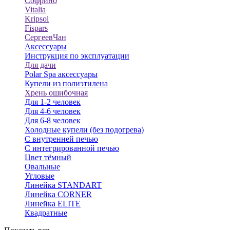
Софрино
Vitalia
Kripsol
Fispars
СергеевЧан
Аксессуары
Инструкция по эксплуатации
Для дачи
Polar Spa аксессуары
Купели из полиэтилена
Хрень ошибочная
Для 1-2 человек
Для 4-6 человек
Для 6-8 человек
Холодные купели (без подогрева)
С внутренней печью
С интегрированной печью
Цвет тёмный
Овальные
Угловые
Линейка STANDART
Линейка CORNER
Линейка ELITE
Квадратные