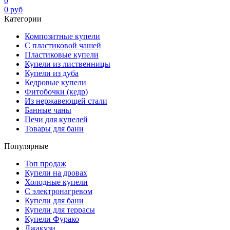
0
0
руб
Категории
Композитные купели
С пластиковой чашей
Пластиковые купели
Купели из лиственницы
Купели из дуба
Кедровые купели
Фитобочки (кедр)
Из нержавеющей стали
Банные чаны
Печи для купелей
Товары для бани
Популярные
Топ продаж
Купели на дровах
Холодные купели
С электронагревом
Купели для бани
Купели для террасы
Купели Фурако
Джакузи