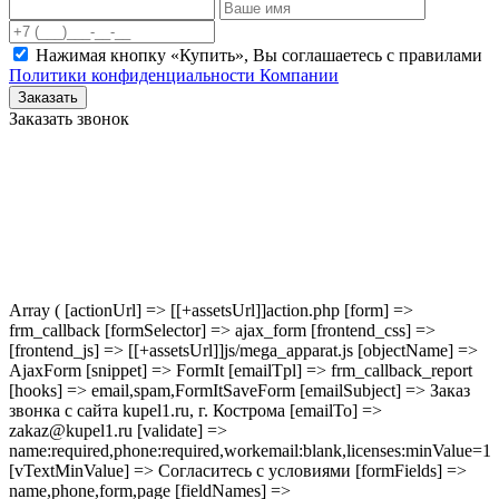
Нажимая кнопку «Купить», Вы соглашаетесь c правилами
Политики конфиденциальности Компании
Заказать
Заказать звонок
Array ( [actionUrl] => [[+assetsUrl]]action.php [form] =>
frm_callback [formSelector] => ajax_form [frontend_css] =>
[frontend_js] => [[+assetsUrl]]js/mega_apparat.js [objectName] =>
AjaxForm [snippet] => FormIt [emailTpl] => frm_callback_report
[hooks] => email,spam,FormItSaveForm [emailSubject] => Заказ
звонка с сайта kupel1.ru, г. Кострома [emailTo] =>
zakaz@kupel1.ru [validate] =>
name:required,phone:required,workemail:blank,licenses:minValue=1
[vTextMinValue] => Согласитесь с условиями [formFields] =>
name,phone,form,page [fieldNames] =>