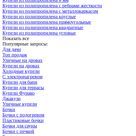
Купели из полипропилена 8 мм
Купели из полипропилена с ребрами жесткости
Купели из полипропилена с металлокаркасом
Купели из полипропилена круглые
Купели из полипропилена прямоугольные
Купели из полипропилена квадратные
Купели из полипропилена угловые
Показать все
Популярные запросы:
Для дачи
Топ продаж
Уличные на дровах
Купели на дровах
Холодные купели
С электронагревом
Купели для бани
Купели для террасы
Купели Фурако
Джакузи
Уличные купели
Бочки
Бочки с подогревом
Пластиковые бочки
Бочки для сауны
Бочки с печкой