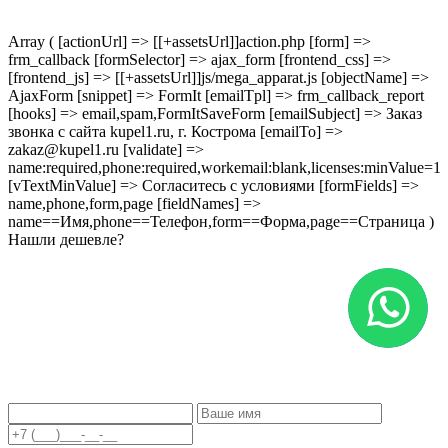
Array ( [actionUrl] => [[+assetsUrl]]action.php [form] =>
frm_callback [formSelector] => ajax_form [frontend_css] =>
[frontend_js] => [[+assetsUrl]]js/mega_apparat.js [objectName] =>
AjaxForm [snippet] => FormIt [emailTpl] => frm_callback_report
[hooks] => email,spam,FormItSaveForm [emailSubject] => Заказ
звонка с сайта kupel1.ru, г. Кострома [emailTo] =>
zakaz@kupel1.ru [validate] =>
name:required,phone:required,workemail:blank,licenses:minValue=1
[vTextMinValue] => Согласитесь с условиями [formFields] =>
name,phone,form,page [fieldNames] =>
name==Имя,phone==Телефон,form==Форма,page==Страница )
Нашли дешевле?