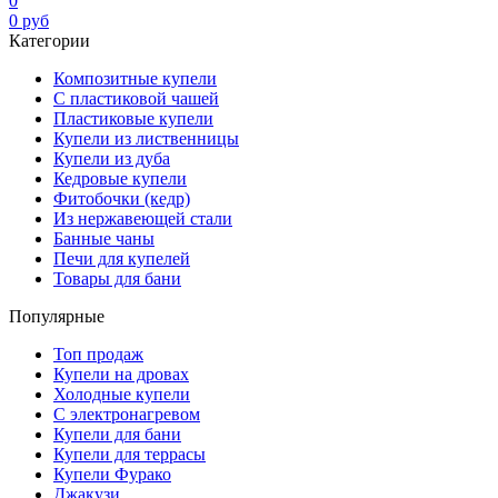
0
0
руб
Категории
Композитные купели
С пластиковой чашей
Пластиковые купели
Купели из лиственницы
Купели из дуба
Кедровые купели
Фитобочки (кедр)
Из нержавеющей стали
Банные чаны
Печи для купелей
Товары для бани
Популярные
Топ продаж
Купели на дровах
Холодные купели
С электронагревом
Купели для бани
Купели для террасы
Купели Фурако
Джакузи