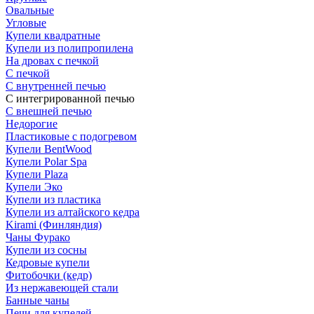
Овальные
Угловые
Купели квадратные
Купели из полипропилена
На дровах с печкой
С печкой
С внутренней печью
С интегрированной печью
С внешней печью
Недорогие
Пластиковые с подогревом
Купели BentWood
Купели Polar Spa
Купели Plaza
Купели Эко
Купели из пластика
Купели из алтайского кедра
Kirami (Финляндия)
Чаны Фурако
Купели из сосны
Кедровые купели
Фитобочки (кедр)
Из нержавеющей стали
Банные чаны
Печи для купелей