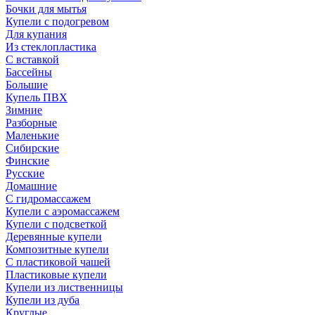
Бочки для мытья
Купели с подогревом
Для купания
Из стеклопластика
С вставкой
Бассейны
Большие
Купель ПВХ
Зимние
Разборные
Маленькие
Сибирские
Финские
Русские
Домашние
С гидромассажем
Купели с аэромассажем
Купели с подсветкой
Деревянные купели
Композитные купели
С пластиковой чашей
Пластиковые купели
Купели из лиственницы
Купели из дуба
Круглые